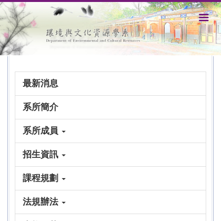
跳
到
主
要
內
容
區
最新消息
系所簡介
系所成員
招生資訊
課程規劃
法規辦法