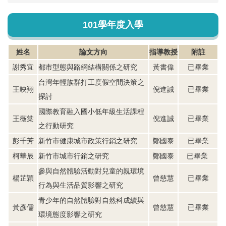
101學年度入學
姓名
論文方向
指導教授
附註
謝秀宜
都市型態與路網結構關係之研究
黃書偉
已畢業
台灣年輕族群打工度假空間決策之
王映翔
倪進誠
已畢業
探討
國際教育融入國小低年級生活課程
王薇棠
倪進誠
已畢業
之行動研究
彭千芳
新竹市健康城市政策行銷之研究
鄭國泰
已畢業
柯華辰
新竹市城市行銷之研究
鄭國泰
已畢業
參與自然體驗活動對兒童的親環境
楊芷穎
曾慈慧
已畢業
行為與生活品質影響之研究
青少年的自然體驗對自然科成績與
黃彥儒
曾慈慧
已畢業
環境態度影響之研究