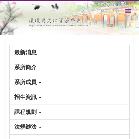
跳
到
主
要
內
容
區
最新消息
系所簡介
系所成員
招生資訊
課程規劃
法規辦法