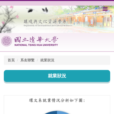
跳
到
主
要
內
容
區
首頁
系友聯繫
就業狀況
就業狀況