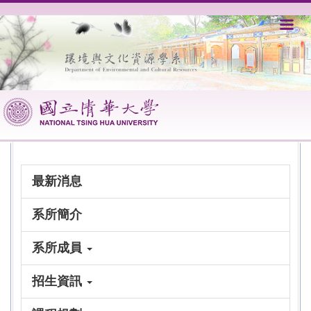
跳
到
主
要
內
容
區
最新消息
系所簡介
系所成員
招生資訊