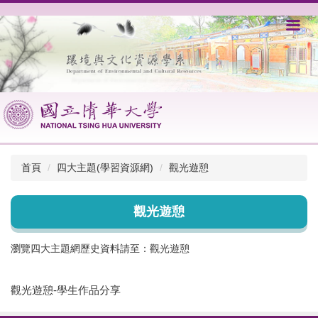
跳
到
主
要
內
容
區
首頁
四大主題(學習資源網)
觀光遊憩
觀光遊憩
瀏覽四大主題網歷史資料請至：
觀光遊憩
觀光遊憩-學生作品分享