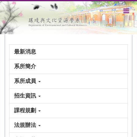
跳
到
主
要
內
容
區
最新消息
系所簡介
系所成員
招生資訊
課程規劃
法規辦法