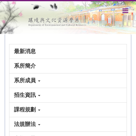
跳
到
主
要
內
容
區
最新消息
系所簡介
系所成員
招生資訊
課程規劃
法規辦法