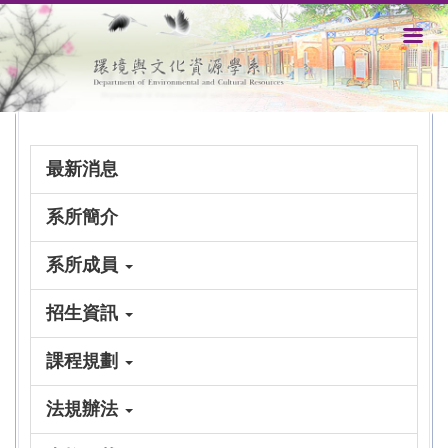
跳
到
主
要
內
容
區
最新消息
系所簡介
系所成員
招生資訊
課程規劃
法規辦法