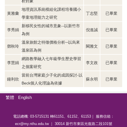
析對象
地理資訊系統模組化課程培養國小
黃雅彙
丁志堅
已畢業
學童地理能力之研究
新移民女性的城市意象--以新竹市
李秀娟
倪進誠
已畢業
為例
溫泉旅館之特徵價格分析─以烏來
鄧秋玲
闕雅文
已畢業
溫泉區為例
網路教學融入七年級學生歷史學習
李慧娟
李文政
已畢業
之個案研究
當前台灣家庭少子化的成因探討-以
鐘利欣
蘇永明
已畢業
Beck個人化理論為依據
繁體
English
電話總機: 03-5715131 轉61151、61152、61153｜ 服務信箱：
ecr@my.nthu.edu.tw ｜ 30014 新竹市東區光復路二段101號