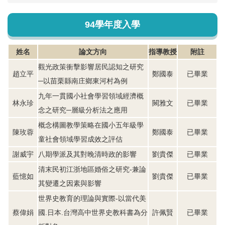
94學年度入學
姓名
論文方向
指導教授
附註
觀光政策衝擊影響居民認知之研究
趙立平
鄭國泰
已畢業
─以苗栗縣南庄鄉東河村為例
九年一貫國小社會學習領域經濟概
林永珍
闕雅文
已畢業
念之研究─層級分析法之應用
概念構圖教學策略在國小五年級學
陳玫蓉
鄭國泰
已畢業
童社會領域學習成效之評估
謝威宇
八期學派及其對晚清時政的影響
劉貴傑
已畢業
清末民初江浙地區婚俗之研究-兼論
藍憶如
劉貴傑
已畢業
其變遷之因素與影響
世界史教育的理論與實際-以當代美
蔡偉娟
國.日本.台灣高中世界史教科書為分
許佩賢
已畢業