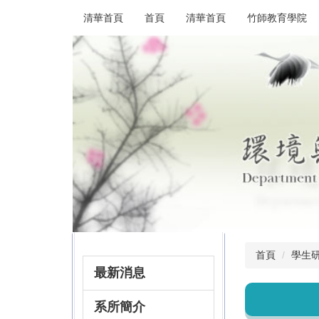
跳
清華首頁
首頁
清華首頁
竹師教育學院
到
主
要
內
容
區
首頁
學生
最新消息
系所簡介