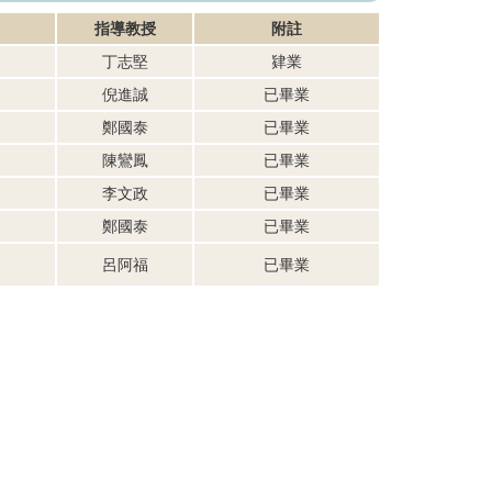
指導教授
附註
丁志堅
肄業
案
倪進誠
已畢業
鄭國泰
已畢業
陳鸞鳳
已畢業
李文政
已畢業
鄭國泰
已畢業
呂阿福
已畢業