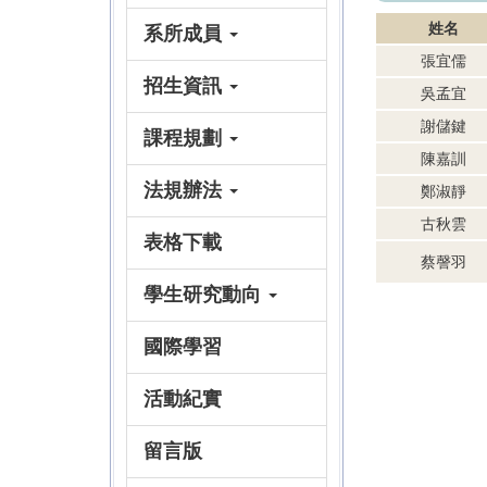
姓名
系所成員
張宜儒
招生資訊
吳孟宜
謝儲鍵
課程規劃
陳嘉訓
法規辦法
鄭淑靜
古秋雲
表格下載
蔡謦羽
學生研究動向
國際學習
活動紀實
留言版