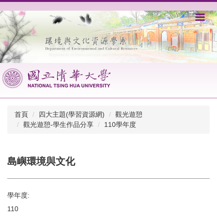
跳
到
主
要
內
容
區
首頁
四大主題(學習資源網)
觀光遊憩
觀光遊憩-學生作品分享
110學年度
島嶼環境與文化
學年度:
110