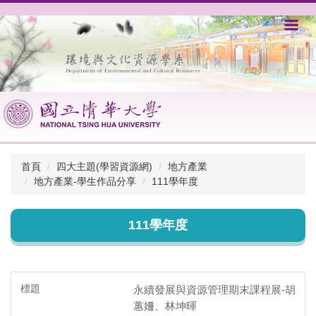
跳
到
主
要
內
容
區
首頁
四大主題(學習資源網)
地方產業
地方產業-學生作品分享
111學年度
111學年度
永續發展與資源管理期末課程展-胡
蕙姍、林坤暉