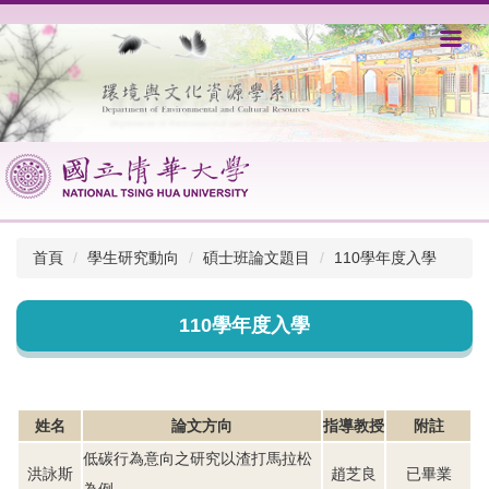
跳
到
主
要
內
容
區
首頁
學生研究動向
碩士班論文題目
110學年度入學
110學年度入學
姓名
論文方向
指導教授
附註
低碳行為意向之研究以渣打馬拉松
洪詠斯
趙芝良
已畢業