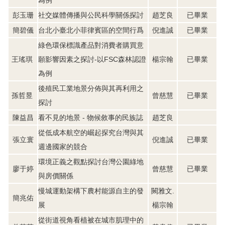
為例
彭玉珊
社交媒體傳播與公民科學關係探討
趙芝良
已畢業
簡碧儀
台北小臺北小菲律賓區的空間行爲
倪進誠
已畢業
綠色環保標識產品對消費者購買意
王瑤琪
願影響因素之探討-以FSC森林認證
楊宗翰
已畢業
為例
後殖民工業地景分佈與其再利用之
孫哲昱
曾慈慧
已畢業
探討
陳益昌
看不見的地景 - 物候敘事的民族誌
趙芝良
從低成本航空的崛起探究台灣與其
張立寰
倪進誠
已畢業
週邊國家的競合
環境正義之觀點探討台灣公園綠地
廖于婷
曾慈慧
已畢業
與房價關係
慢城運動架構下農村能源自主的發
闕雅文.
簡兆佑
展
楊宗翰
從街道視角看植被在城市肌理中的