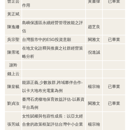
曾芷芸
黃書偉
已畢業
作用
黃正斌
島嶼保護區永續經營管理效能之評
陳逸姍
趙芝良
估
吳宗聖
台灣股市中的ESG投資意願
闕雅文
已畢業
在地文化詮釋與推廣之社群經營策
陳霈瑤
倪進誠
略分析
謝羚
錢上云
能源正義,少數族群,跨域夥伴合作-
陳皇毓
楊宗翰
已畢業
以卡大地布光電案為例
臺灣石虎棲地保育效益評估-以募資
劉貞汝
闕雅文
已畢業
平台爲例
女性賦權與包容性成長：以亞太經
張芳絨
合會的政策框架評估台灣中小企業
楊宗翰