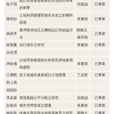
探討美食旅遊發展對在地居民帶來
龍子琪
倪進誠
已畢業
的衝擊
土地利用變遷對都市水患之影響與
陳雨彤
黃書偉
已畢業
調適
臺灣環境信託之機制設計與效益評
闕雅文.
林禹亨
已畢業
估
楊宗翰
林絜薰
步行城市之研究
黃書偉
已畢業
余采瀅
以地理加權迴歸分析探究房地產價
周俞儀
黃書偉
已畢業
格趨勢
江珮甄
從土地遠距連接探討土地變遷
丁志堅
已畢業
郭上恩
胡韻聆
李孟蓁
環境風險公平分配之研究
倪進誠
已畢業
彭家容
都市空間發展之變遷
黃書偉
已畢業
林郁庭
悅趣化學習與永續發展教育之研究
闕雅文
已畢業