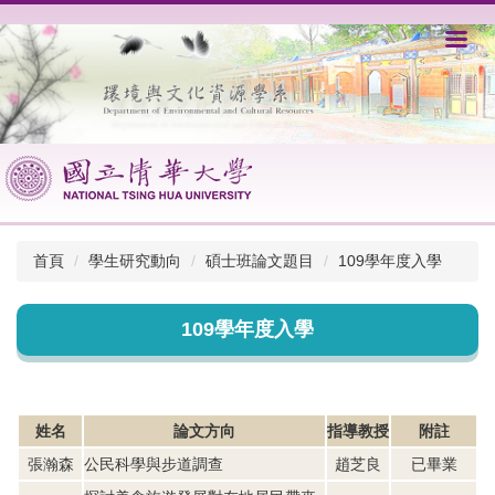
跳
到
主
要
內
容
區
首頁
學生研究動向
碩士班論文題目
109學年度入學
109學年度入學
姓名
論文方向
指導教授
附註
張瀚森
公民科學與步道調查
趙芝良
已畢業