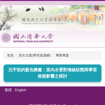
跳
到
主
要
內
容
區
首頁
四大主題(學習資源網)
畢業專題
元宇宙的藍色療癒：室內水景對情緒狀態與學習
效能影響之探討
繁體
English